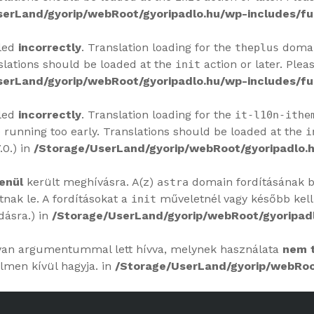
serLand/gyorip/webRoot/gyoripadlo.hu/wp-includes/fu
lled
incorrectly
. Translation loading for the
domain
theplus
slations should be loaded at the
action or later. Plea
init
serLand/gyorip/webRoot/gyoripadlo.hu/wp-includes/fu
lled
incorrectly
. Translation loading for the
it-l10n-ithe
 running too early. Translations should be loaded at the
i
.0.) in
/Storage/UserLand/gyorip/webRoot/gyoripadlo.h
enül
került meghívásra. A(z)
domain fordításának bet
astra
ak le. A fordításokat a
műveletnél vagy később kell
init
dásra.) in
/Storage/UserLand/gyorip/webRoot/gyoripadl
yan argumentummal lett hívva, melynek használata
nem 
lmen kívül hagyja. in
/Storage/UserLand/gyorip/webRoot