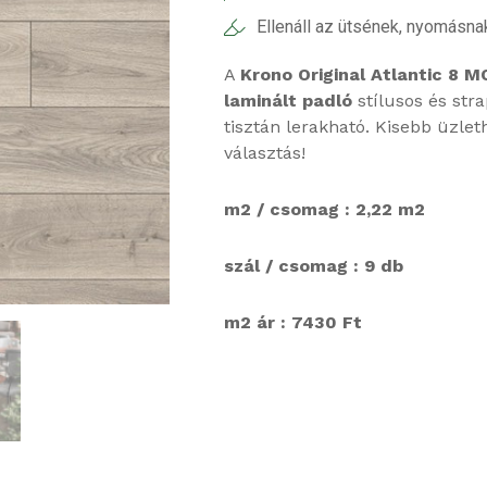
Ellenáll az ütsének, nyomásna
A
Krono Original Atlantic 8 M
laminált padló
stílusos és str
tisztán lerakható. Kisebb üzlet
választás!
m2 / csomag : 2,22 m2
szál / csomag : 9 db
m2 ár : 7430 Ft