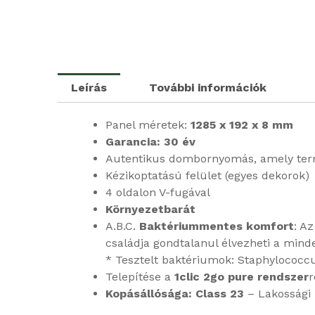
Leírás
További információk
Panel méretek:
1285 x 192 x 8 mm
Garancia: 30 év
Autentikus dombornyomás, amely ter
Kézikoptatású felület (egyes dekorok)
4 oldalon V-fugával
Környezetbarát
A.B.C.
Baktériummentes komfort
: A
családja gondtalanul élvezheti a mind
* Tesztelt baktériumok: Staphylococc
Telepítése a
1clic 2go pure rendszer
r
Kopásállósága: Class 23
– Lakossági 