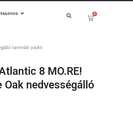
Keresés
Hasznos
0
Kosár
gálló laminált padló
 Atlantic 8 MO.RE!
e Oak nedvességálló