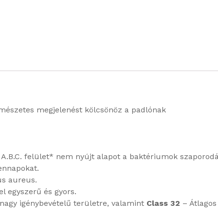
mészetes megjelenést kölcsönöz a padlónak
z A.B.C. felület* nem nyújt alapot a baktériumok szaporod
ennapokat.
us aureus.
el egyszerű és gyors.
nagy igénybevételű területre, valamint
Class 32
– Átlagos