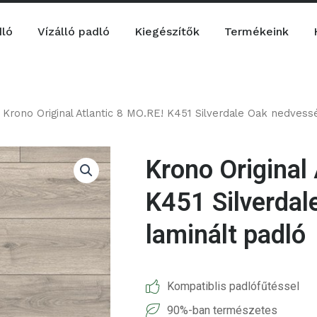
dló
Vízálló padló
Kiegészítők
Termékeink
 Krono Original Atlantic 8 MO.RE! K451 Silverdale Oak nedvessé
Krono Original
K451 Silverdal
laminált padló
Kompatiblis padlófűtéssel
90%-ban természetes