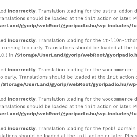
lled
incorrectly
. Translation loading for the
d
astra-addon
Translations should be loaded at the
action or later. 
init
serLand/gyorip/webRoot/gyoripadlo.hu/wp-includes/fu
lled
incorrectly
. Translation loading for the
it-l10n-ithe
 running too early. Translations should be loaded at the
i
.0.) in
/Storage/UserLand/gyorip/webRoot/gyoripadlo.h
lled
incorrectly
. Translation loading for the
woocommerce-
o early. Translations should be loaded at the
action o
init
n
/Storage/UserLand/gyorip/webRoot/gyoripadlo.hu/wp-
lled
incorrectly
. Translation loading for the
d
woocommerce
Translations should be loaded at the
action or later. 
init
serLand/gyorip/webRoot/gyoripadlo.hu/wp-includes/fu
lled
incorrectly
. Translation loading for the
domain w
tpebl
slations should be loaded at the
action or later. Plea
init