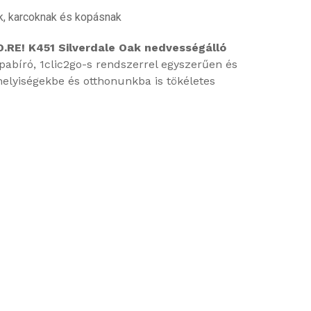
k, karcoknak és kopásnak
O.RE! K451 Silverdale Oak nedvességálló
apabíró, 1clic2go-s rendszerrel egyszerűen és
helyiségekbe és otthonunkba is tökéletes