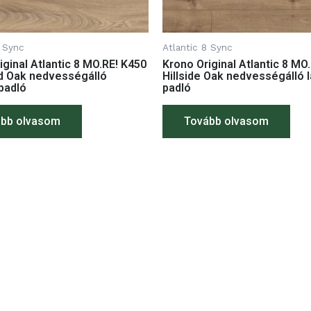
8 Sync
Atlantic 8 Sync
iginal Atlantic 8 MO.RE! K450
Krono Original Atlantic 8 MO
d Oak nedvességálló
Hillside Oak nedvességálló l
 padló
padló
bb olvasom
Tovább olvasom