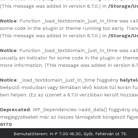
(This message was added in version 6.7.0.) in
/Storage/U
Notice
: Function _load_textdomain_just_in_time was ca
some code in the plugin or theme running too early. Tran
(This message was added in version 6.7.0.) in
/Storage/U
Notice
: Function _load_textdomain_just_in_time was ca
usually an indicator for some code in the plugin or theme
more information. (This message was added in version 6.7
Notice
: _load_textdomain_just_in_time függvény
helytel
beépülő modulban vagy témában lévő kódok túl korán futn
ben
helyen. (Ez az üzenet a 6.7.0 verzióban került hozzáa
Deprecated
: WP_Dependencies->add_data() függvény ol
megjegyzéseket már az összes támogatott böngésző figye
6170
Bemutatóterem: H-P 7.00-16.30, Győr, Fehérvári út 75.