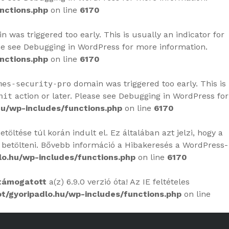
nctions.php
on line
6170
 was triggered too early. This is usually an indicator for
se see
Debugging in WordPress
for more information.
nctions.php
on line
6170
domain was triggered too early. This is
mes-security-pro
action or later. Please see
Debugging in WordPress
for
nit
u/wp-includes/functions.php
on line
6170
öltése túl korán indult el. Ez általában azt jelzi, hogy a
 betölteni. Bővebb információ a
Hibakeresés a WordPress-
o.hu/wp-includes/functions.php
on line
6170
támogatott
a(z) 6.9.0 verzió óta! Az IE feltételes
/gyoripadlo.hu/wp-includes/functions.php
on line