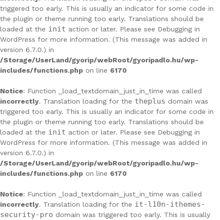
triggered too early. This is usually an indicator for some code in
the plugin or theme running too early. Translations should be
init
loaded at the
action or later. Please see
Debugging in
WordPress
for more information. (This message was added in
version 6.7.0.) in
/Storage/UserLand/gyorip/webRoot/gyoripadlo.hu/wp-
includes/functions.php
on line
6170
Notice
: Function _load_textdomain_just_in_time was called
theplus
incorrectly
. Translation loading for the
domain was
triggered too early. This is usually an indicator for some code in
the plugin or theme running too early. Translations should be
init
loaded at the
action or later. Please see
Debugging in
WordPress
for more information. (This message was added in
version 6.7.0.) in
/Storage/UserLand/gyorip/webRoot/gyoripadlo.hu/wp-
includes/functions.php
on line
6170
Notice
: Function _load_textdomain_just_in_time was called
it-l10n-ithemes-
incorrectly
. Translation loading for the
security-pro
domain was triggered too early. This is usually