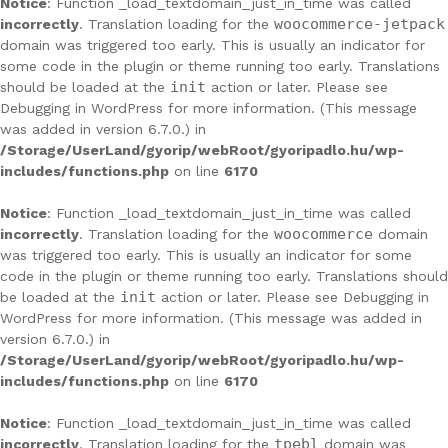
Notice
: Function _load_textdomain_just_in_time was called
woocommerce-jetpack
incorrectly
. Translation loading for the
domain was triggered too early. This is usually an indicator for
some code in the plugin or theme running too early. Translations
init
should be loaded at the
action or later. Please see
Debugging in WordPress
for more information. (This message
was added in version 6.7.0.) in
/Storage/UserLand/gyorip/webRoot/gyoripadlo.hu/wp-
includes/functions.php
on line
6170
Notice
: Function _load_textdomain_just_in_time was called
woocommerce
incorrectly
. Translation loading for the
domain
was triggered too early. This is usually an indicator for some
code in the plugin or theme running too early. Translations should
init
be loaded at the
action or later. Please see
Debugging in
WordPress
for more information. (This message was added in
version 6.7.0.) in
/Storage/UserLand/gyorip/webRoot/gyoripadlo.hu/wp-
includes/functions.php
on line
6170
Notice
: Function _load_textdomain_just_in_time was called
tpebl
incorrectly
. Translation loading for the
domain was