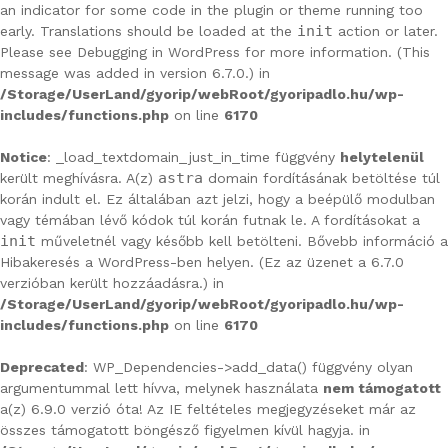
an indicator for some code in the plugin or theme running too
init
early. Translations should be loaded at the
action or later.
Please see
Debugging in WordPress
for more information. (This
message was added in version 6.7.0.) in
/Storage/UserLand/gyorip/webRoot/gyoripadlo.hu/wp-
includes/functions.php
on line
6170
Notice
: _load_textdomain_just_in_time függvény
helytelenül
astra
került meghívásra. A(z)
domain fordításának betöltése túl
korán indult el. Ez általában azt jelzi, hogy a beépülő modulban
vagy témában lévő kódok túl korán futnak le. A fordításokat a
init
műveletnél vagy később kell betölteni. Bővebb információ a
Hibakeresés a WordPress-ben
helyen. (Ez az üzenet a 6.7.0
verzióban került hozzáadásra.) in
/Storage/UserLand/gyorip/webRoot/gyoripadlo.hu/wp-
includes/functions.php
on line
6170
Deprecated
: WP_Dependencies->add_data() függvény olyan
argumentummal lett hívva, melynek használata
nem támogatott
a(z) 6.9.0 verzió óta! Az IE feltételes megjegyzéseket már az
összes támogatott böngésző figyelmen kívül hagyja. in