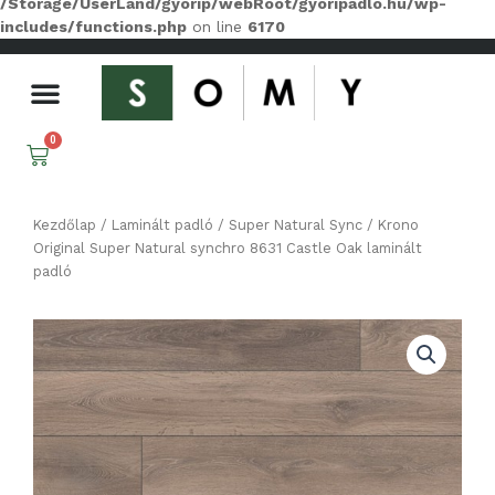
/Storage/UserLand/gyorip/webRoot/gyoripadlo.hu/wp-
includes/functions.php
on line
6170
Menü
0
Kosár
Kezdőlap
/
Laminált padló
/
Super Natural Sync
/ Krono
Original Super Natural synchro 8631 Castle Oak laminált
padló