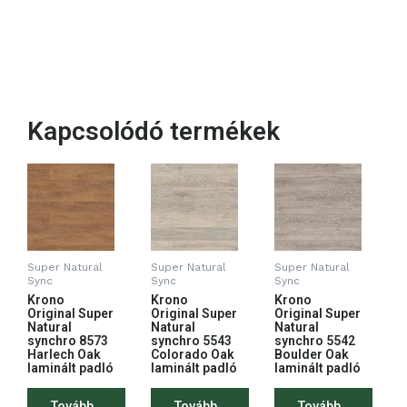
Kapcsolódó termékek
Super Natural
Super Natural
Super Natural
Sync
Sync
Sync
Krono
Krono
Krono
Original Super
Original Super
Original Super
Natural
Natural
Natural
synchro 8573
synchro 5543
synchro 5542
Harlech Oak
Colorado Oak
Boulder Oak
laminált padló
laminált padló
laminált padló
Tovább
Tovább
Tovább