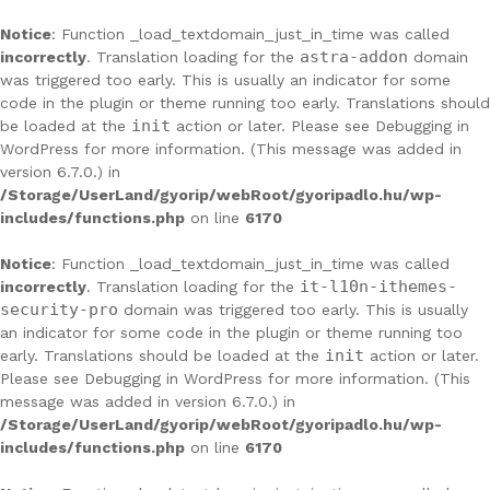
Skip
to
Notice
: Function _load_textdomain_just_in_time was called
content
astra-addon
incorrectly
. Translation loading for the
domain
was triggered too early. This is usually an indicator for some
code in the plugin or theme running too early. Translations should
init
be loaded at the
action or later. Please see
Debugging in
WordPress
for more information. (This message was added in
version 6.7.0.) in
/Storage/UserLand/gyorip/webRoot/gyoripadlo.hu/wp-
includes/functions.php
on line
6170
Notice
: Function _load_textdomain_just_in_time was called
it-l10n-ithemes-
incorrectly
. Translation loading for the
security-pro
domain was triggered too early. This is usually
an indicator for some code in the plugin or theme running too
init
early. Translations should be loaded at the
action or later.
Please see
Debugging in WordPress
for more information. (This
message was added in version 6.7.0.) in
/Storage/UserLand/gyorip/webRoot/gyoripadlo.hu/wp-
includes/functions.php
on line
6170