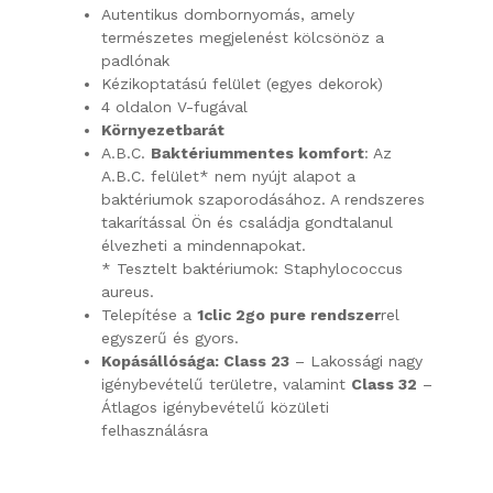
Autentikus dombornyomás, amely
természetes megjelenést kölcsönöz a
padlónak
Kézikoptatású felület (egyes dekorok)
4 oldalon V-fugával
Környezetbarát
A.B.C.
Baktériummentes komfort
: Az
A.B.C. felület* nem nyújt alapot a
baktériumok szaporodásához. A rendszeres
takarítással Ön és családja gondtalanul
élvezheti a mindennapokat.
* Tesztelt baktériumok: Staphylococcus
aureus.
Telepítése a
1clic 2go pure rendszer
rel
egyszerű és gyors.
Kopásállósága: Class 23
– Lakossági nagy
igénybevételű területre, valamint
Class 32
–
Átlagos igénybevételű közületi
felhasználásra